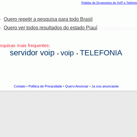
Pedidos de Orçamentos de VoIP e Telefoni
Quero repetir a pesquisa para todo Brasil
Quero ver todos resultados do estado Piauí
squisas mais frequentes:
servidor voip
TELEFONIA
voip
•
•
Contato
•
Política de Privacidade
•
Quero Anunciar
•
Ja sou anunciante