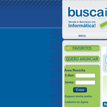
Início
Área Restrita
E-Mail:
Senha:
Esqueci minha senha
Cadastre-se Agora
N