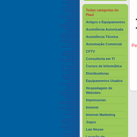
Todas categorias do
Piauí
Artigos e Equipamentos
Assistência Autorizada
Assistência Técnica
Automação Comercial
Pe
CFTV
Consultoria em TI
Cursos de Informática
Distribuidoras
Equipamentos Usados
Hospedagem de
Websites
Impressoras
Internet
Internet Marketing
Jogos
Lan House
Locação de