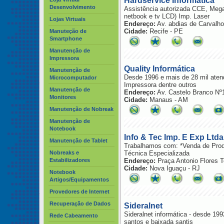
Hardservice Informática
Desenvolvimento
Assistência autorizada CCE, Mega
netbook e tv LCD) Imp. Laser
Lojas Virtuais
Endereço:
Av. abdias de Carval
Cidade:
Recife - PE
Manuteção de
Smartphone
Manutenção de
Impressora
Quality Informática
Manutenção de
Desde 1996 e mais de 28 mil aten
Microcomputador
Impressora dentre outros
Manutenção de
Endereço:
Av. Castelo Branco Nº
Monitores
Cidade:
Manaus - AM
Manutenção de Nobreak
Manutenção de
Notebook
Info & Tec Imp. E Exp Ltda
Manutenção de Tablet
Trabalhamos com: *Venda de Prod
Nobreaks e
Técnica Especializada
Estabilizadores
Endereço:
Praça Antonio Flores T
Cidade:
Nova Iguaçu - RJ
Notebook
Artigos/Equipamentos
Provedores de Internet
Recuperação de Dados
Sideralnet
Sideralnet informática - desde 19
Rede Cabeamento
santos e baixada santis