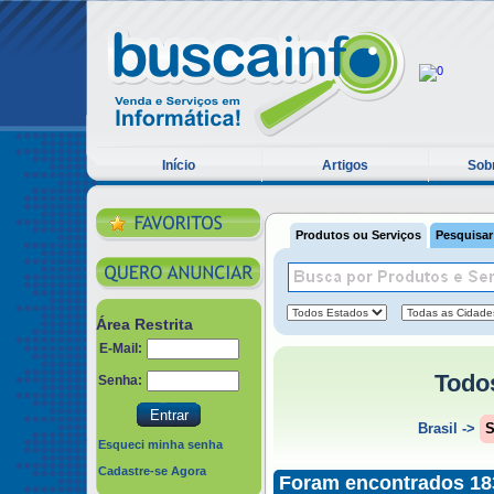
Início
Artigos
Sobr
Produtos ou Serviços
Pesquisar
Área Restrita
E-Mail:
Todo
Senha:
Brasil
->
S
Esqueci minha senha
Cadastre-se Agora
Foram encontrados 183