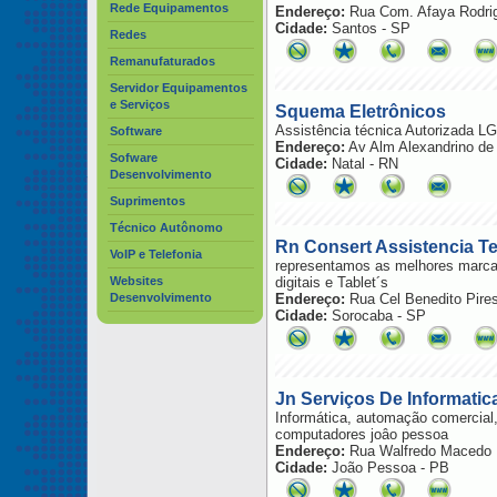
Rede Equipamentos
Endereço:
Rua Com. Afaya Rodrig
Cidade:
Santos - SP
Redes
Remanufaturados
Servidor Equipamentos
e Serviços
Squema Eletrônicos
Assistência técnica Autorizada L
Software
Endereço:
Av Alm Alexandrino de
Sofware
Cidade:
Natal - RN
Desenvolvimento
Suprimentos
Técnico Autônomo
Rn Consert Assistencia T
VoIP e Telefonia
representamos as melhores marca
Websites
digitais e Tablet´s
Desenvolvimento
Endereço:
Rua Cel Benedito Pires
Cidade:
Sorocaba - SP
Jn Serviços De Informatic
Informática, automação comercial,
computadores joâo pessoa
Endereço:
Rua Walfredo Macedo 
Cidade:
João Pessoa - PB