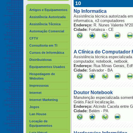
10
Artigos e Equipamentos
Np Informatica
Assistência técnica autorizada em
Assistência Autorizada
informatica, n3 computadores
Assistência Técnica
Endereço:
R. Nunes Valente Nº200
Cidade:
Fortaleza - CE
Automação Comercial
CFTV
Consultoria em TI
A Clínica do Computador 
Cursos de Informática
Assistência técnica especializada
Distribuidoras
computador, notebook, netbook.
Endereço:
Rua Minas Gerais, Edf.
Equipamentos Usados
Cidade:
Salvador - BA
Hospedagem de
Websites
Impressoras
Doutor Notebook
Internet
Manutenção especializada somen
Internet Marketing
Grátis.Fácil localização.
Endereço:
Alcindo Cacela entre G
Jogos
Cidade:
Belém - PA
Lan House
Locação de
Equipamentos
Loja Virtual