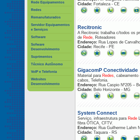
Rede Equipamentos
Cidade:
Fortaleza - CE
Redes
Remanufaturados
Servidor Equipamentos
Recitronic
e Serviços
A Recitronic trabalha c/todos os 
Software
de
Rede
, Roteadores
Endereço:
Rua Lopes de Carvalho
Sofware
Cidade:
Recife - PE
Desenvolvimento
Suprimentos
Técnico Autônomo
GigacomP Conectividade
VoIP e Telefonia
Material para
Rede
s
, cabeamento e
Websites
cabos, Telefonia.
Desenvolvimento
Endereço:
Rua Caspio Nº205 – Be
Cidade:
Belo Horizonte - MG
System Connect
Serviço, infraestrutura para
Rede
L
fibra ÓTICA, CFTV.
Endereço:
Rua Guilherme Lahm 
Cidade:
Taquara - RS