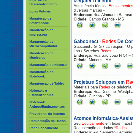
Megatel Telecom
Desenvolvimento
Assistência técnica
Equipamento
diversas marcas -
Lojas Virtuais
Endereço:
Rua Almirante Barros
Manuteção de
Cidade:
Campo Grande - MS
Smartphone
Manutenção de
Impressora
Gabconect -
Rede
s
De Co
Manutenção de
Microcomputador
Gabconet / GTS / Lan expert ” O 
Lan / Switches
Rede
s
Manutenção de
Endereço:
Rua São João Nº54 – C
Monitores
Cidade:
Manaus - AM
Manutenção de Nobreak
Manutenção de
Notebook
Projetare Soluçoes em
Re
Manutenção de Tablet
Materiais para
Rede
s
de telefonia,
Nobreaks e
Endereço:
Rua Desemb. Westphal
Estabilizadores
Cidade:
Curitiba - PR
Notebook
Artigos/Equipamentos
Provedores de Internet
Atomos Informática-Assis
Recuperação de Dados
Seu
Equipamento
em boas mãos! 
Recuperação de dados *
Rede
s
Rede Cabeamento
Endereço:
Av. Sargento Hermínio