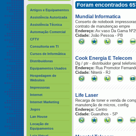
Foram encontrados 657
Artigos e Equipamentos
Mundial Informatica
Assistência Autorizada
Conserto de notebook impressoras
Assistência Técnica
contrato de manutençao empre
Endereço:
Av:vaso Da Gama Nº29
Automação Comercial
Cidade:
João Pessoa - PB
CFTV
Consultoria em TI
Cursos de Informática
Cook Energia E Telecom
Distribuidoras
Dg / ptr - distribuidor geral telefoni
Endereço:
Rua Promotor Fernando
Equipamentos Usados
Cidade:
Niterói - RJ
Hospedagem de
Websites
Impressoras
Life Laser
Internet
Recarga de toner e venda de compa
Internet Marketing
manutenção de micros, config
Endereço:
Centro
Jogos
Cidade:
Guarulhos - SP
Lan House
Locação de
Equipamentos
Loja Virtual