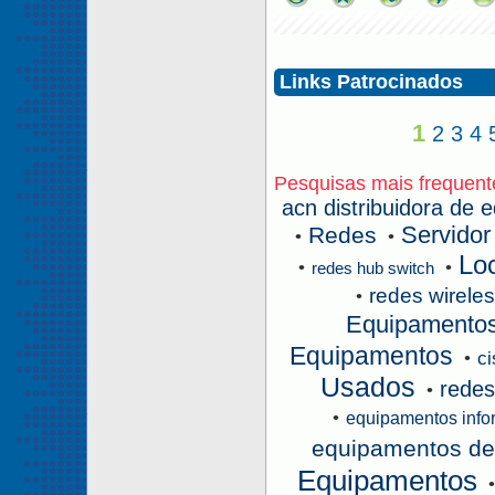
Links Patrocinados
1
2
3
4
Pesquisas mais frequent
acn distribuidora de 
Servidor
Redes
•
•
Lo
•
•
redes hub switch
redes wirele
•
Equipamento
Equipamentos
•
ci
Usados
redes
•
•
equipamentos info
equipamentos de 
Equipamentos
•