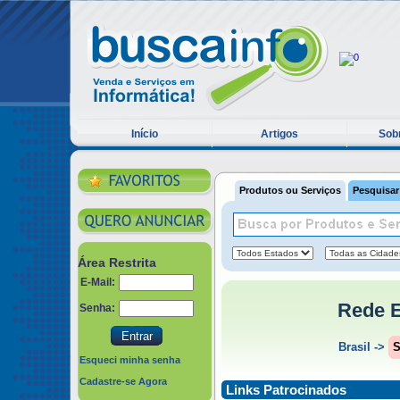
Início
Artigos
Sobr
Produtos ou Serviços
Pesquisar
Área Restrita
E-Mail:
Rede 
Senha:
Brasil
->
S
Esqueci minha senha
Cadastre-se Agora
Links Patrocinados