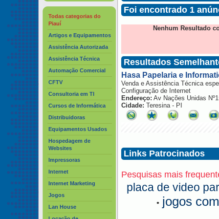
Foi encontrado 1 anún
Todas categorias do
Piauí
Nenhum Resultado co
Artigos e Equipamentos
Assistência Autorizada
Assistência Técnica
Resultados Semelhant
Automação Comercial
Hasa Papelaria e Informat
CFTV
Venda e Assistência Técnica espe
Configuração de Internet
Consultoria em TI
Endereço:
Av Nações Unidas Nº1
Cidade:
Teresina - PI
Cursos de Informática
Distribuidoras
Equipamentos Usados
Hospedagem de
Websites
Links Patrocinados
Impressoras
Internet
Pesquisas mais frequent
Internet Marketing
placa de video pa
Jogos
jogos com
•
Lan House
Locação de