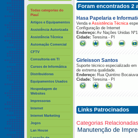
Foram encontrados 2 
Todas categorias do
Piauí
Hasa Papelaria e Informat
Artigos e Equipamentos
Venda e
Assistência
Técnica
espec
Configuração de Internet
Assistência Autorizada
Endereço:
Av Nações Unidas Nº1
Cidade:
Teresina - PI
Assistência Técnica
Automação Comercial
CFTV
Consultoria em TI
Girleisson Santos
Suporte técnico especializado em
Cursos de Informática
de extrema qualidade.
Distribuidoras
Endereço:
Rua Quintino Bocaiuv
Cidade:
Teresina - PI
Equipamentos Usados
Hospedagem de
Websites
Impressoras
Internet
Links Patrocinados
Internet Marketing
Categorias Relacionadas
Jogos
Manutenção de Impre
Lan House
Locação de