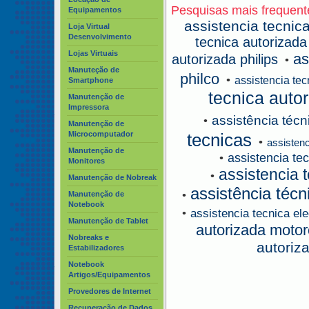
Pesquisas mais frequent
Equipamentos
assistencia tecnica
Loja Virtual
Desenvolvimento
tecnica autorizada
Lojas Virtuais
as
autorizada philips
•
Manuteção de
philco
•
assistencia tec
Smartphone
tecnica aut
Manutenção de
Impressora
assistência técn
•
Manutenção de
Microcomputador
tecnicas
•
assistenc
Manutenção de
assistencia tec
•
Monitores
assistencia 
•
Manutenção de Nobreak
assistência técn
•
Manutenção de
Notebook
•
assistencia tecnica ele
Manutenção de Tablet
autorizada motor
Nobreaks e
autoriz
Estabilizadores
Notebook
Artigos/Equipamentos
Provedores de Internet
Recuperação de Dados