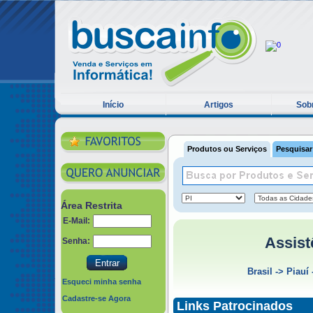
Início
Artigos
Sobr
Produtos ou Serviços
Pesquisar
Área Restrita
E-Mail:
Assist
Senha:
Brasil
->
Piauí
Esqueci minha senha
Cadastre-se Agora
Links Patrocinados