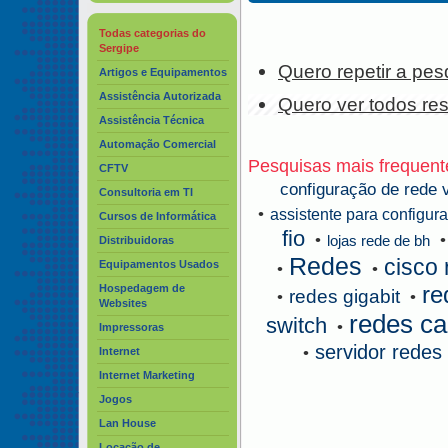
Todas categorias do
Sergipe
Quero repetir a pes
Artigos e Equipamentos
Assistência Autorizada
Quero ver todos re
Assistência Técnica
Automação Comercial
Pesquisas mais frequent
CFTV
configuração de rede v
Consultoria em TI
•
assistente para configur
Cursos de Informática
fio
•
•
lojas rede de bh
Distribuidoras
Redes
cisco
Equipamentos Usados
•
•
re
Hospedagem de
redes gigabit
•
•
Websites
redes ca
switch
•
Impressoras
servidor redes
•
Internet
Internet Marketing
Jogos
Lan House
Locação de