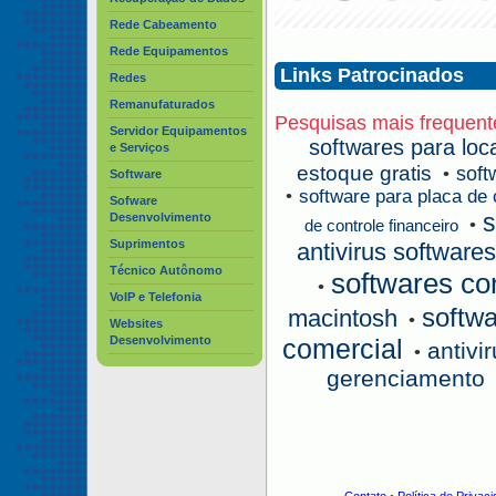
Rede Cabeamento
Rede Equipamentos
Links Patrocinados
Redes
Remanufaturados
Pesquisas mais frequent
Servidor Equipamentos
softwares para loc
e Serviços
estoque gratis
soft
•
Software
•
software para placa de 
Sofware
s
Desenvolvimento
•
de controle financeiro
Suprimentos
antivirus softwares
Técnico Autônomo
softwares co
•
VoIP e Telefonia
softw
macintosh
•
Websites
Desenvolvimento
comercial
antivi
•
gerenciamento