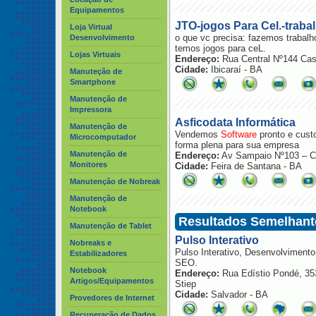
Equipamentos
JTO-jogos Para Cel.-traba
Loja Virtual
o que vc precisa: fazemos trabalh
Desenvolvimento
temos jogos para ceL.
Lojas Virtuais
Endereço:
Rua Central Nº144 Cas
Cidade:
Ibicaraí - BA
Manuteção de
Smartphone
Manutenção de
Impressora
Asficodata Informática
Manutenção de
Vendemos
Software
pronto e cust
Microcomputador
forma plena para sua empresa
Manutenção de
Endereço:
Av Sampaio Nº103 – C
Monitores
Cidade:
Feira de Santana - BA
Manutenção de Nobreak
Manutenção de
Notebook
Resultados Semelhant
Manutenção de Tablet
Pulso Interativo
Nobreaks e
Pulso Interativo, Desenvolvimen
Estabilizadores
SEO.
Notebook
Endereço:
Rua Edístio Pondé, 35
Artigos/Equipamentos
Stiep
Cidade:
Salvador - BA
Provedores de Internet
Recuperação de Dados