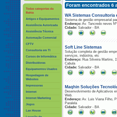
Foram encontrados 6 
Todas categorias da
Bahia
WA Sistemas Consultoria 
Artigos e Equipamentos
Sistema de gestão empresarial par
Endereço:
Av. Tancredo neves Nº
Assistência Autorizada
Cidade:
Salvador - BA
Assistência Técnica
Automação Comercial
CFTV
Soft Line Sistemas
Consultoria em TI
Solução completa de gestão empre
serviços, indústria, etc
Cursos de Informática
Endereço:
Rua Silveira Martins, 
Distribuidoras
Cabula
Cidade:
Salvador - BA
Equipamentos Usados
Hospedagem de
Websites
Impressoras
Maqhin Soluções Tecnoló
Desenvolvimento de Aplicativos e
Internet
Web.
Internet Marketing
Endereço:
Av. Luis Viana Filho, 
Paralela
Jogos
Cidade:
Salvador - BA
Lan House
Locação de